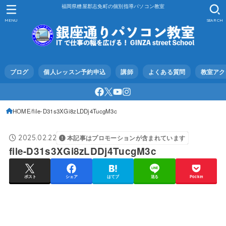
福岡県糟屋郡志免町の個別指導パソコン教室
MENU
SEARCH
ブログ
個人レッスン予約申込
講師
よくある質問
教室アク
HOME
file-D31s3XGi8zLDDj4TucgM3c
2025.02.22
本記事はプロモーションが含まれています
file-D31s3XGi8zLDDj4TucgM3c
ポスト
シェア
はてブ
送る
Pocket