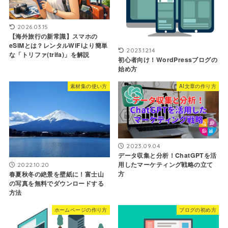
2026.03.15
【海外旅行の新常識】スマホの
eSIMとは？レンタルWiFiより簡単
2023.12.14
な「トリファ(trifa)」を解説
初心者向け！WordPressブログの
始め方
素材集の使い方
AI文章の作り方
2023.09.04
データ収集と分析！ChatGPTを活
用したマーケティング戦略の立て
2022.10.20
方
春夏秋冬の絶景を壁紙に！富士山
の写真を無料でダウンロードする
方法
ホームページの作り方
ブログの初め方