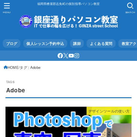
福岡県糟屋郡志免町の個別指導パソコン教室
MENU
SEARCH
ブログ
個人レッスン予約申込
講師
よくある質問
教室アク
HOME
タグ : Adobe
Adobe
デザインツールの使い方