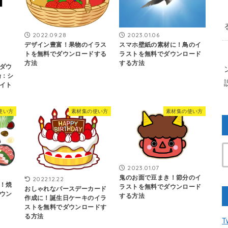
2022.09.28
2023.01.06
デザイン豊富！果物のイラス
スマホ壁紙の素材に！鳥のイ
トを無料でダウンロードする
ラストを無料でダウンロード
方法
する方法
ダウ
論：シ
イト
使い方
素材集の使い方
素材集の使い方
2023.01.07
鬼のお面で豆まき！節分のイ
2022.12.22
！焼
ラストを無料でダウンロード
おしゃれなバースデーカード
ウン
する方法
作成に！誕生日ケーキのイラ
ストを無料でダウンロードす
る方法
T