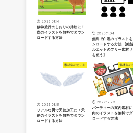
2023.01.14
修学旅行のしおりの挿絵に！
鹿のイラストを無料でダウン
2023.11.04
ロードする方法
無料で白黒のイラストを
ンロードする方法 【結
ルエットのフリー素材サ
を使う】
素材集の使い方
素材集の
2022.12.29
2023.01.15
パーティーの案内素材に
リアルな翼で天使加工に！天
肉のイラストを無料でダ
使のイラストを無料でダウン
ロードする方法
ロードする方法