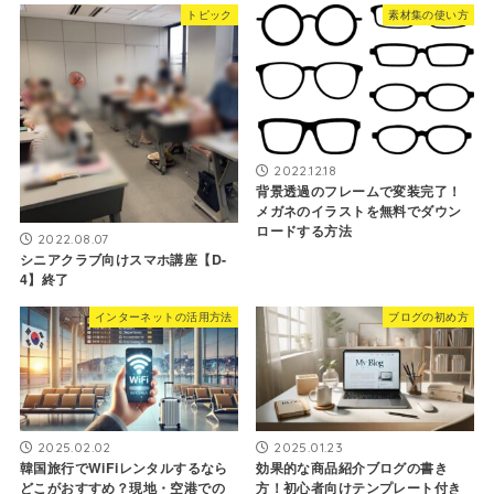
トピック
素材集の使い方
2022.12.18
背景透過のフレームで変装完了！
メガネのイラストを無料でダウン
ロードする方法
2022.08.07
シニアクラブ向けスマホ講座【D-
4】終了
インターネットの活用方法
ブログの初め方
2025.02.02
2025.01.23
韓国旅行でWiFiレンタルするなら
効果的な商品紹介ブログの書き
どこがおすすめ？現地・空港での
方！初心者向けテンプレート付き