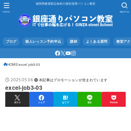
福岡県糟屋郡志免町の個別指導パソコン教室
MENU
SEARCH
ブログ
個人レッスン予約申込
講師
よくある質問
教室アク
HOME
excel-job3-03
2025.05.06
本記事はプロモーションが含まれています
excel-job3-03
ポスト
シェア
はてブ
送る
Pocket