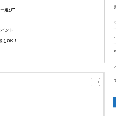
ー選び”
ポイント
談もOK！