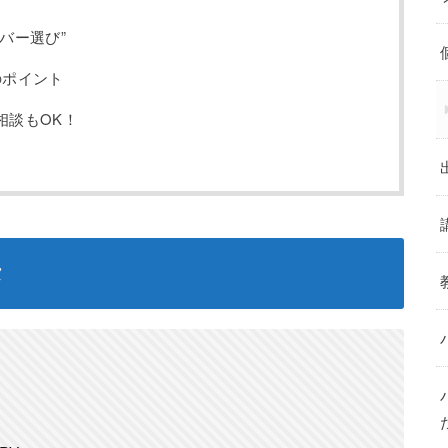
バー選び”
のポイント
相談もOK！
タ