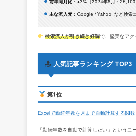
：+3%（2024年6月：25,10
前年同月比
：Google / Yahoo! など
主な流入元
検索流入が引き続き好調
で、堅実なアク
人気記事ランキング TOP3
第1位
Excelで勤続年数を月まで自動計算する関数
「勤続年数を自動で計算したい」というニ