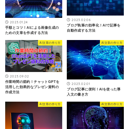
2023.02.06
2023.01.24
ブログ執筆の効率化！AIで記事を
手順とコツ！AIによる画像生成の
自動作成する方法
ための文章を作成する方法
AI文章の作り方
AI文章の作り方
2023.09.02
作業時間の節約！チャットGPTを
2023.02.01
活用した効果的なプレゼン資料の
ブログ記事に便利！AIを使った導
作成方法
入文の書き方
AI文章の作り方
AI文章の作り方