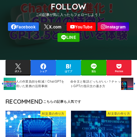
FOLLOW
ポスト
シェア
はてブ
送る
Pocket
人の作業負担を軽減！ChatGPTを
命令文と敬語どっちがいい？チャッ
用いた業務の活用事例
トGPTの指示文の書き方
RECOMMEND
AI文章の作り方
AI文章の作り方