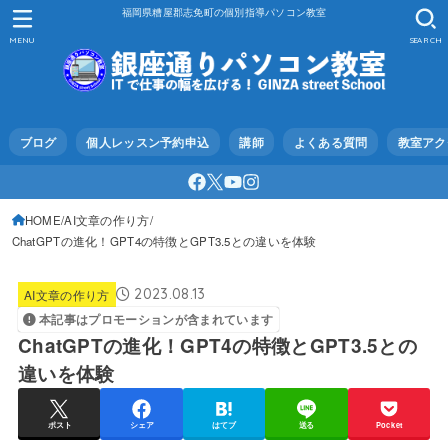
福岡県糟屋郡志免町の個別指導パソコン教室
MENU
SEARCH
ブログ
個人レッスン予約申込
講師
よくある質問
教室アク
HOME
AI文章の作り方
ChatGPTの進化！GPT4の特徴とGPT3.5との違いを体験
2023.08.13
AI文章の作り方
本記事はプロモーションが含まれています
ChatGPTの進化！GPT4の特徴とGPT3.5との
違いを体験
ポスト
シェア
はてブ
送る
Pocket