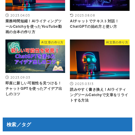
2023.04.03
2023.08.08
業務時間短縮！AIライティングツ
AIチャットでテキスト対話！
ールCatchyを使ったYouTube動
ChatGPTの始め方と使い方
画の台本の作り方
AI文章の作り方
AI文章の作り方
2023.09.03
即座に新しい可能性を見つける！
2023.03.13
チャットGPTを使ったアイデア出
読みやすく書き換え！AIライティ
しのコツ
ングツールCatchyで文章をリライ
トする方法
検索／タグ