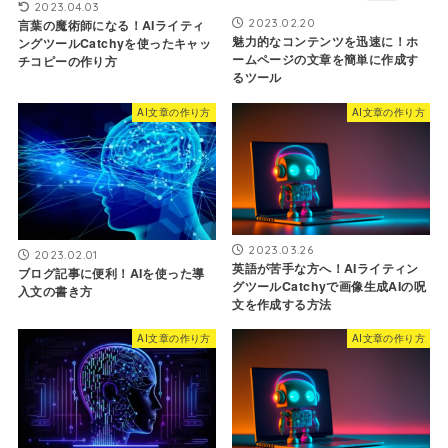
2023.04.03
2023.02.20
言葉の魔術師になる！AIライティ
魅力的なコンテンツを迅速に！ホ
ングツールCatchyを使ったキャッ
ームページの文章を簡単に作成す
チコピーの作り方
るツール
AI文章の作り方
AI文章の作り方
2023.03.26
2023.02.01
英語が苦手な方へ！AIライティン
ブログ記事に便利！AIを使った導
グツールCatchyで画像生成AIの呪
入文の書き方
文を作成する方法
AI文章の作り方
AI文章の作り方