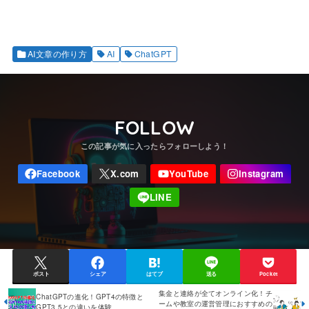
AI文章の作り方
AI
ChatGPT
FOLLOW
ポスト
シェア
はてブ
送る
Pocket
集金と連絡が全てオンライン化！チ
ChatGPTの進化！GPT4の特徴と
ームや教室の運営管理におすすめの
GPT3.5との違いを体験