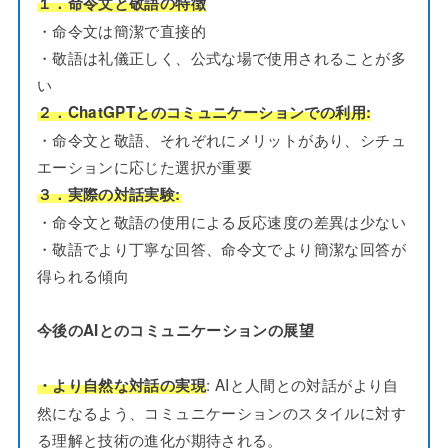
１．命令文と敬語の特徴
・命令文は簡潔で直接的
・敬語は礼儀正しく、公式な場で使用されることが多
い
２．ChatGPTとのコミュニケーションでの利用:
・命令文と敬語、それぞれにメリットがあり、シチュ
エーションに応じた選択が重要
３．実際の対話実験:
・命令文と敬語の使用による反応速度の差異は少ない
・敬語でより丁寧な回答、命令文でより簡潔な回答が
得られる傾向
今後のAIとのコミュニケーションの展望
: AIと人間との対話がより自
・より自然な対話の実現
然になるよう、コミュニケーションのスタイルに対す
る理解と技術の進化が期待される。