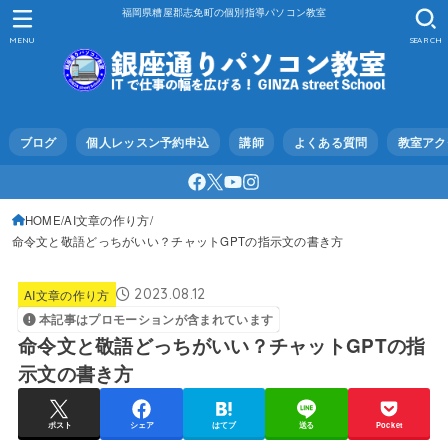
福岡県糟屋郡志免町の個別指導パソコン教室
MENU
SEARCH
ブログ
個人レッスン予約申込
講師
よくある質問
教室アク
HOME
AI文章の作り方
命令文と敬語どっちがいい？チャットGPTの指示文の書き方
2023.08.12
AI文章の作り方
本記事はプロモーションが含まれています
命令文と敬語どっちがいい？チャットGPTの指
示文の書き方
ポスト
シェア
はてブ
送る
Pocket