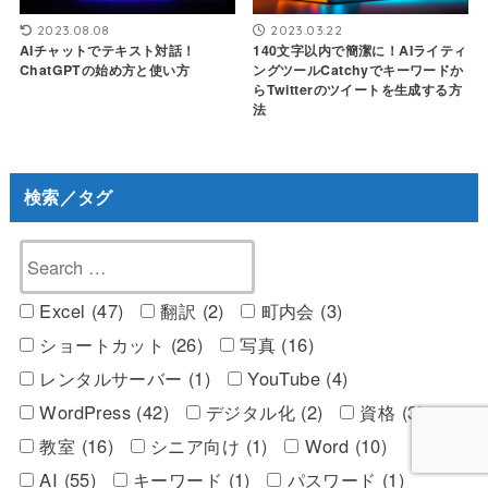
2023.08.08
2023.03.22
AIチャットでテキスト対話！
140文字以内で簡潔に！AIライティ
ChatGPTの始め方と使い方
ングツールCatchyでキーワードか
らTwitterのツイートを生成する方
法
検索／タグ
Excel (47)
翻訳 (2)
町内会 (3)
ショートカット (26)
写真 (16)
レンタルサーバー (1)
YouTube (4)
WordPress (42)
デジタル化 (2)
資格 (3)
教室 (16)
シニア向け (1)
Word (10)
AI (55)
キーワード (1)
パスワード (1)