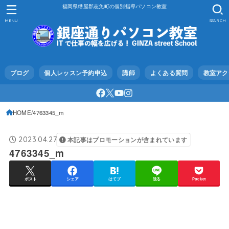
福岡県糟屋郡志免町の個別指導パソコン教室
MENU
SEARCH
ブログ
個人レッスン予約申込
講師
よくある質問
教室アク
HOME
4763345_m
2023.04.27
本記事はプロモーションが含まれています
4763345_m
ポスト
シェア
はてブ
送る
Pocket