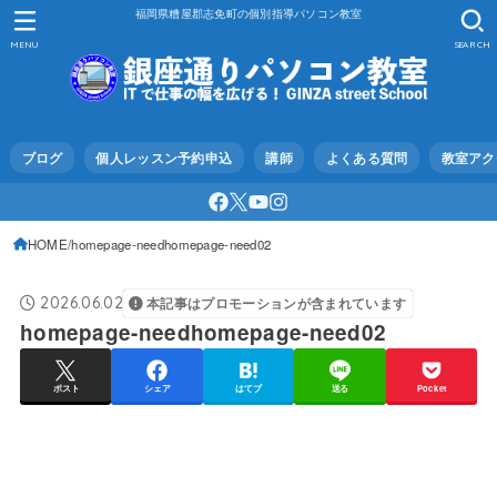
福岡県糟屋郡志免町の個別指導パソコン教室
MENU
SEARCH
ブログ
個人レッスン予約申込
講師
よくある質問
教室アク
HOME
homepage-needhomepage-need02
2026.06.02
本記事はプロモーションが含まれています
homepage-needhomepage-need02
ポスト
シェア
はてブ
送る
Pocket