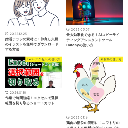
2023.03.07
2022.12.23
最大効率化できる！AIコピーライ
婚活チラシの素材に！仲良し夫婦
ティングアシスタントツール
のイラストを無料でダウンロード
Catchyの使い方
する方法
Excel(エクセル)の使い方
素材集の使い方
2024.01.18
作業で時間短縮！エクセルで選択
範囲を切り取るショートカット
2023.01.16
鶏肉の部位の説明に！ニワトリの
イラストを無料でダウンロードす