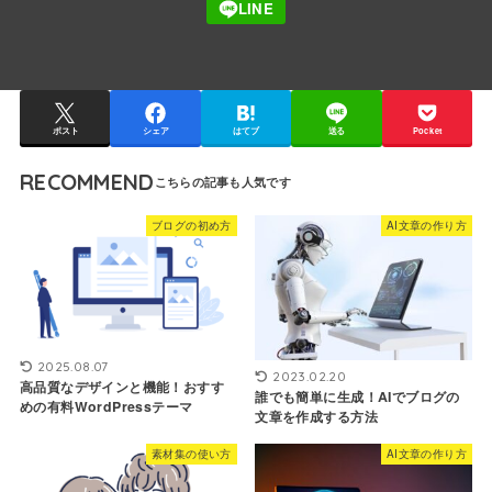
ポスト
シェア
はてブ
送る
Pocket
RECOMMEND
ブログの初め方
AI文章の作り方
2025.08.07
2023.02.20
高品質なデザインと機能！おすす
誰でも簡単に生成！AIでブログの
めの有料WordPressテーマ
文章を作成する方法
素材集の使い方
AI文章の作り方