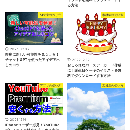
る方法
AI文章の作り方
素材集の使い方
2023.09.03
即座に新しい可能性を見つける！
チャットGPTを使ったアイデア出
2022.12.22
しのコツ
おしゃれなバースデーカード作成
に！誕生日ケーキのイラストを無
料でダウンロードする方法
アプリの使い方
素材集の使い方
2023.12.14
iPhoneユーザー必見！YouTube
プレミアムの料金を安くする方法