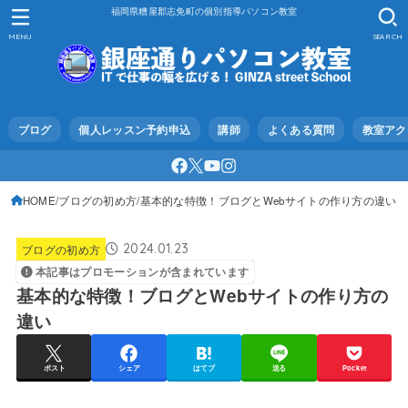
福岡県糟屋郡志免町の個別指導パソコン教室
MENU
SEARCH
ブログ
個人レッスン予約申込
講師
よくある質問
教室アク
HOME
ブログの初め方
基本的な特徴！ブログとWebサイトの作り方の違い
2024.01.23
ブログの初め方
本記事はプロモーションが含まれています
基本的な特徴！ブログとWebサイトの作り方の
違い
ポスト
シェア
はてブ
送る
Pocket