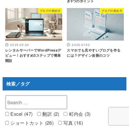
き5つのポイント
ブログの初め方
ブログの初め方
2025.03.20
2025.01.30
レンタルサーバーでWordPressデ
スマホでも見やすいブログを作る
ビュー！おすすめ3ステップで簡単
には？デザイン改善のコツ
開設
検索／タグ
Excel (47)
翻訳 (2)
町内会 (3)
ショートカット (26)
写真 (16)