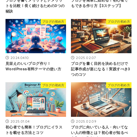
ブログを書くメリットとデメリッ
ブログを簡単に始める！初心者で
トを比較！長く続けるための3つの
もできる作り方【3ステップ】
秘訣
ブログの初め方
ブログの初め方
2024.04.10
2025.02.07
見栄えのいいブログ作り！
ブログを書く目的を決めるだけで
WordPress有料テーマの使い方
記事作成が楽になる！実践すべき3
つのコツ
ブログの初め方
ブログの初め方
2025.01.04
2025.02.09
初心者でも簡単！ブログにイラス
ブログに向いている人・向いてな
トを載せる方法とコツ
い人の特徴とは？初心者が知るべ