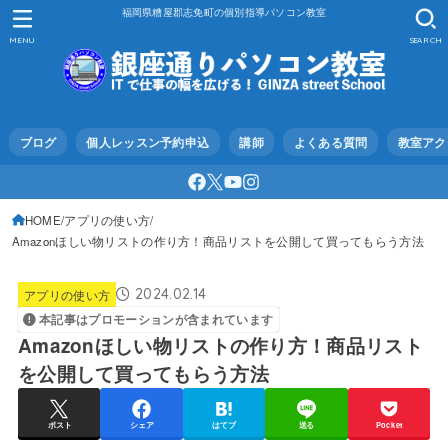
福岡県糟屋郡志免町の個別指導パソコン教室
MENU
SEARCH
ブログ
個人レッスン予約申込
講師
よくある質問
教室アク
HOME
アプリの使い方
Amazonほしい物リストの作り方！商品リストを公開して買ってもらう方法
2024.02.14
アプリの使い方
本記事はプロモーションが含まれています
Amazonほしい物リストの作り方！商品リスト
を公開して買ってもらう方法
ポスト
シェア
はてブ
送る
Pocket