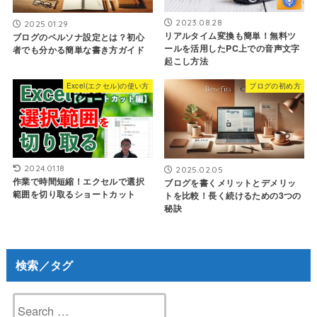
2023.08.28
2025.01.29
リアルタイム変換も簡単！無料ツ
ブログのペルソナ設定とは？初心
ールを活用したPC上での音声文字
者でも分かる簡単な書き方ガイド
起こし方法
Excel(エクセル)の使い方
ブログの初め方
2024.01.18
2025.02.05
作業で時間短縮！エクセルで選択
ブログを書くメリットとデメリッ
範囲を切り取るショートカット
トを比較！長く続けるための3つの
秘訣
検索／タグ