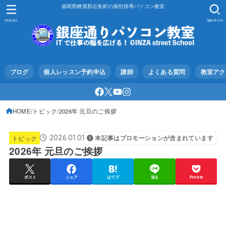
福岡県糟屋郡志免町の個別指導パソコン教室
MENU
SEARCH
ブログ
個人レッスン予約申込
講師
よくある質問
教室アク
HOME
トピック
2026年 元旦のご挨拶
2026.01.01
トピック
本記事はプロモーションが含まれています
2026年 元旦のご挨拶
ポスト
シェア
はてブ
送る
Pocket