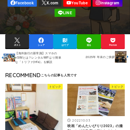
ポスト
シェア
はてブ
送る
Pocket
【海外旅行の新常識】スマホの
2025年 年末のご挨拶
eSIMとは？レンタルWiFiより簡単
な「トリファ(trifa)」を解説
RECOMMEND
トピック
トピック
2022.10.03
映画「めんたいぴりり2023」の撮