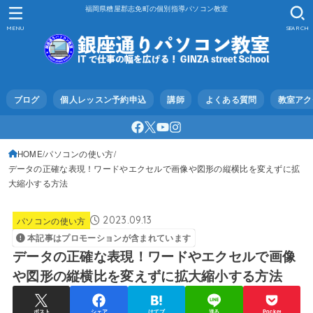
福岡県糟屋郡志免町の個別指導パソコン教室
MENU
SEARCH
ブログ
個人レッスン予約申込
講師
よくある質問
教室アク
HOME
パソコンの使い方
データの正確な表現！ワードやエクセルで画像や図形の縦横比を変えずに拡
大縮小する方法
2023.09.13
パソコンの使い方
本記事はプロモーションが含まれています
データの正確な表現！ワードやエクセルで画像
や図形の縦横比を変えずに拡大縮小する方法
ポスト
シェア
はてブ
送る
Pocket