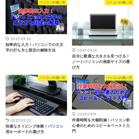
パソコンの使い方
パソコンの使い方
2023.09.22
効率的な入力！パソコンでの大文
字の打ち方と固定の解除方法
2023.04.26
自分に最適な大きさを見つける！
ノートパソコンの画面サイズの選
び方
パソコンの使い方
パソコンの使い方
2023.09.19
作業時間を大幅削減！パソコン初
2023.05.02
心者のためのコピー＆ペースト入
快適なタイピング体験！パソコン
門
用キーボードの選び方