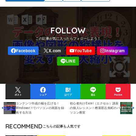
FOLLOW
ポスト
シェア
はてブ
送る
Pocket
コンテンツ作成の幅を広げる！
初心者向けExcel（エクセル）講座
Windows11でパソコンの画面を録
の個人レッスン！糟屋郡志免町のパ
画する方法
ソコン教室
RECOMMEND