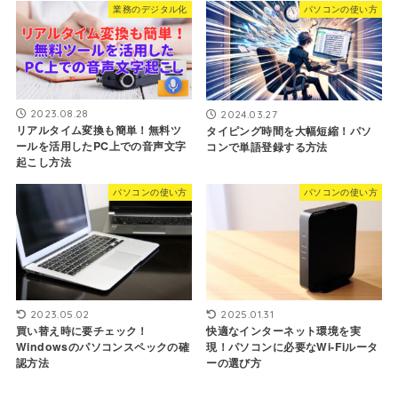
業務のデジタル化
パソコンの使い方
2023.08.28
2024.03.27
リアルタイム変換も簡単！無料ツ
タイピング時間を大幅短縮！パソ
ールを活用したPC上での音声文字
コンで単語登録する方法
起こし方法
パソコンの使い方
パソコンの使い方
2023.05.02
2025.01.31
買い替え時に要チェック！
快適なインターネット環境を実
Windowsのパソコンスペックの確
現！パソコンに必要なWi-Fiルータ
認方法
ーの選び方