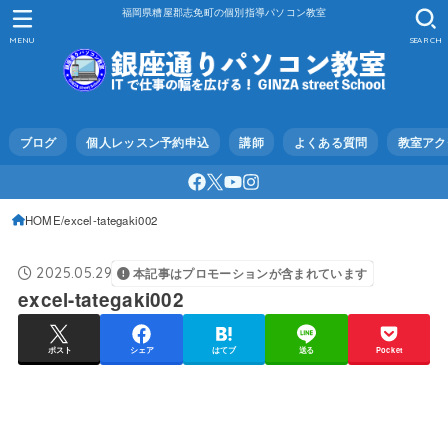
福岡県糟屋郡志免町の個別指導パソコン教室
MENU
SEARCH
ブログ
個人レッスン予約申込
講師
よくある質問
教室アク
HOME
excel-tategaki002
2025.05.29
本記事はプロモーションが含まれています
excel-tategaki002
ポスト
シェア
はてブ
送る
Pocket