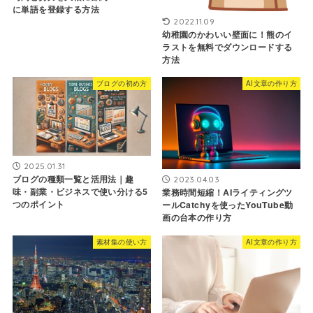
に単語を登録する方法
2022.11.09
幼稚園のかわいい壁面に！熊のイ
ラストを無料でダウンロードする
方法
ブログの初め方
AI文章の作り方
2025.01.31
ブログの種類一覧と活用法｜趣
2023.04.03
味・副業・ビジネスで使い分ける5
業務時間短縮！AIライティングツ
つのポイント
ールCatchyを使ったYouTube動
画の台本の作り方
素材集の使い方
AI文章の作り方