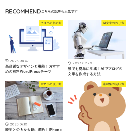
RECOMMEND
ブログの初め方
AI文章の作り方
2025.08.07
2023.02.20
高品質なデザインと機能！おすす
誰でも簡単に生成！AIでブログの
めの有料WordPressテーマ
文章を作成する方法
スマホの使い方
素材集の使い方
2023.07.10
時間と労力を大幅に節約！iPhone