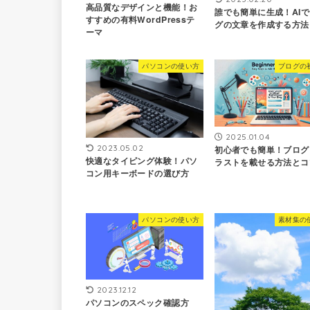
高品質なデザインと機能！お
誰でも簡単に生成！AI
すすめの有料WordPressテ
グの文章を作成する方法
ーマ
パソコンの使い方
ブログの
2025.01.04
2023.05.02
初心者でも簡単！ブログ
快適なタイピング体験！パソ
ラストを載せる方法とコ
コン用キーボードの選び方
パソコンの使い方
素材集の
2023.12.12
パソコンのスペック確認方