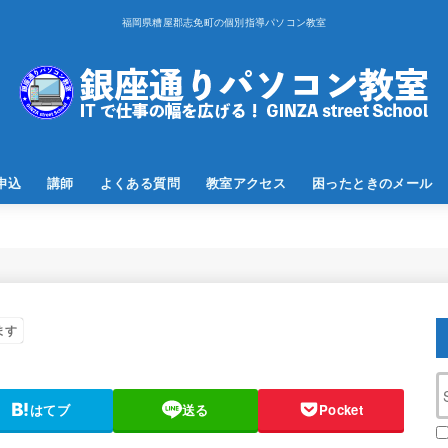
福岡県糟屋郡志免町の個別指導パソコン教室
申込
講師
よくある質問
教室アクセス
困ったときのメール
ます
1
はてブ
送る
Pocket