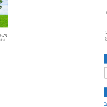
色の写
する
T