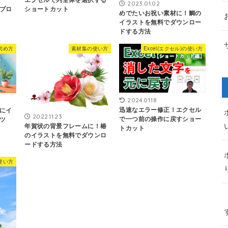
2023.01.02
でブロ
ショートカット
めでたいお祝い素材に！鯛の
イラストを無料でダウンロー
ドする方法
初め方
素材集の使い方
Excel(エクセル)の使い方
2024.01.18
迅速なエラー修正！エクセル
にイ
2022.11.23
で一つ前の操作に戻すショー
ツ
年賀状の背景フレームに！椿
トカット
のイラストを無料でダウンロ
ードする方法
使い方