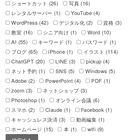
ショートカット (26)
写真 (16)
レンタルサーバー (1)
YouTube (4)
WordPress (42)
デジタル化 (2)
資格 (3)
教室 (16)
シニア向け (1)
Word (10)
AI (55)
キーワード (1)
パスワード (1)
ブログ (65)
iPhone (1)
イラスト (114)
ChatGPT (20)
LINE (3)
pickup (4)
ネット予約 (1)
SNS (5)
Windows (5)
Adobe (2)
PowerPoint (4)
PDF (1)
zoom (3)
ネットショップ (3)
Photoshop (1)
オンライン会議 (6)
スマホ (2)
Claude (1)
Facebook (1)
キャッシュレス決済 (3)
動画編集 (1)
ホームページ (15)
本 (1)
wifi (9)